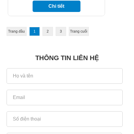
giàu kinh nghiệm, Công ty TNHH Cơ
Chi tiết
Điện Lạnh Tùng Nga với thương hiệu
máy làm lạnh nước JADE COOL sẽ
mang đến cho quý khách hàng những
sản phẩm máy lạnh nước công nghiệp
tốt nhất trên thị trường hiện nay. Trong
Trang đầu
1
2
3
Trang cuối
nhiều năm qua chúng tôi đã phục vụ
các doanh nghiệp trong nước, cũng
như doanh nghiệp nước ngoài. Điều
này mang lại cho chúng tôi kinh nghiệm
THÔNG TIN LIÊN HỆ
và cơ hội phát triển. Chúng tôi mong
muốn phục vụ thêm nhiều khách hàng
trong tương lai!