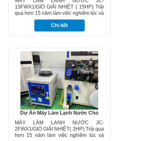
MÁY LÀM LẠNH NƯỚC JC-
JC.15FWX1(15HP)
15FWX1/GIÓ GIẢI NHIỆT ( 15HP) Trải
qua hơn 15 năm làm việc nghiêm túc và
giàu kinh nghiệm, Công ty TNHH Cơ
Chi tiết
Điện Lạnh Tùng Nga với thương hiệu
máy làm lạnh nước JADE COOL sẽ
mang đến cho quý khách hàng những
sản phẩm máy lạnh nước công nghiệp
tốt nhất trên thị trường hiện nay. Trong
nhiều năm qua chúng tôi đã phục vụ
các doanh nghiệp trong nước, cũng
như doanh nghiệp nước ngoài. Điều
này mang lại cho chúng tôi kinh nghiệm
và cơ hội phát triển. Chúng tôi mong
muốn phục vụ thêm nhiều khách hàng
trong tương lai!
Dự Án Máy Làm Lạnh Nước Cho
Ngành Sản Xuất Nhựa JADE COOL-
MÁY LÀM LẠNH NƯỚC JC-
JC.2FWX1(2HP)
2FWX1/GIÓ GIẢI NHIỆT( 2HP) Trải qua
hơn 15 năm làm việc nghiêm túc và