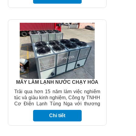
những sản phẩm máy lạnh nước công
nghiệp tốt nhất trên thị trường hiện nay.
Trong nhiều năm qua chúng tôi đã phục
vụ các doanh nghiệp trong nước, cũng
như doanh nghiệp nước ngoài. Điều
này mang lại cho chúng tôi kinh nghiệm
và cơ hội phát triển. Chúng tôi mong
muốn phục vụ thêm nhiều khách hàng
trong tương lai!
MÁY LÀM LẠNH NƯỚC CHẠY HÓA
CHẤT JC-100FBX1/GIÓ GIẢI NHIỆT(
Trải qua hơn 15 năm làm việc nghiêm
100HP) JADECOOL
túc và giàu kinh nghiệm, Công ty TNHH
Cơ Điện Lạnh Tùng Nga với thương
hiệu máy làm lạnh nước JADE COOL
Chi tiết
sẽ mang đến cho quý khách hàng
những sản phẩm máy lạnh nước công
nghiệp tốt nhất trên thị trường hiện nay.
Trong nhiều năm qua chúng tôi đã phục