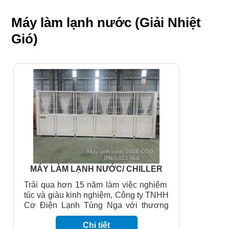
Máy làm lạnh nước (Giải Nhiệt
Gió)
MÁY LÀM LẠNH NƯỚC/ CHILLER
180HP (JC-180FBX1)/GIÓ GIẢI
Trải qua hơn 15 năm làm việc nghiêm
NHIỆT( JADE COOL)
túc và giàu kinh nghiệm, Công ty TNHH
Cơ Điện Lạnh Tùng Nga với thương
hiệu máy làm lạnh nước JADE COOL
Chi tiết
sẽ mang đến cho quý khách hàng