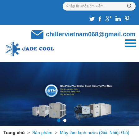
chillervietnam068@gmail.com
Trang chủ
>
Sản phẩm
>
Máy làm lạnh nước (Giải Nhiệt Gió)