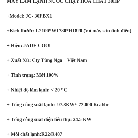
MÁY LÀM LẠNH NƯỚC CHẠY HÓA CHẤT
30
HP
+Model: JC-
3
0FBX1
+Kích thước: L
2100
*W1
780
*H1
820
(Vỏ máy sơn tĩnh điện)
+ Hiệu: JADE COOL
+ Xuất Xứ: Cty Tùng Nga – Việt Nam
+ Tình trạng: Mới 100%
+ Nhiệt độ làm lạnh:
<
2
0
º C
+ Tổng công suất lạnh:
97.8
KW≈
72.0
00 Kcal/hr
+ Tổng công suất điện tiêu thụ:
24.5
KW
+ Môi chất lạnh:
R22/
R407