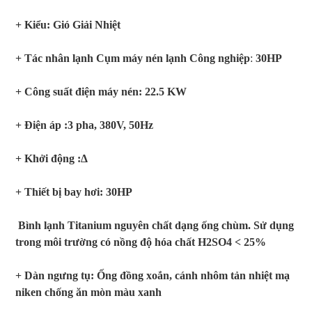
+ Kiểu: Gió Giải Nhiệt
+ Tác nhân lạnh
Cụm máy nén lạnh Công nghiệp
:
3
0HP
+ Công suất điện máy nén:
22.5
KW
+ Điện áp :3 pha, 380V, 50Hz
+ Khởi động :∆
+ Thiết bị bay hơi: 30HP
Bình lạnh Titanium nguyên chất dạng ống chùm. Sử dụng
trong môi trường có nồng độ hóa chất H2SO4 <
25
%
+ Dàn ngưng tụ: Ống đồng xoắn, cánh nhôm tản nhiệt mạ
niken chống ăn mòn màu xanh