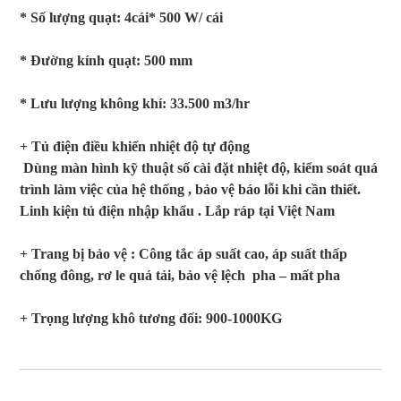
* Số lượng quạt: 4cái*
500
W/ cái
* Đường kính quạt:
500
mm
* Lưu lượng không khí:
33.500
m3/hr
+ Tủ điện điều khiển nhiệt độ tự động
Dùng màn hình kỹ thuật số cài đặt nhiệt độ, kiểm soát quá
trình làm việc của hệ thống , bảo vệ báo lỗi khi cần thiết.
Linh kiện tủ điện nhập khẩu . Lắp ráp tại Việt Nam
+ Trang bị bảo vệ : Công tắc áp suất cao, áp suất thấp
chống đông, rơ le quá tải, bảo vệ lệch pha – mất pha
+ Trọng lượng khô tương đối:
900
-1
00
0KG