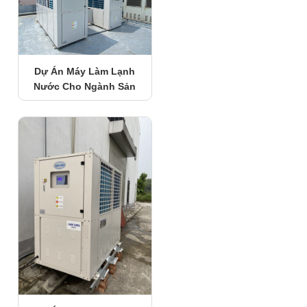
Dự Án Máy Làm Lạnh
Nước Cho Ngành Sản
Xuất Nhựa JADE COOL-
JC.40FBX1(40HP)