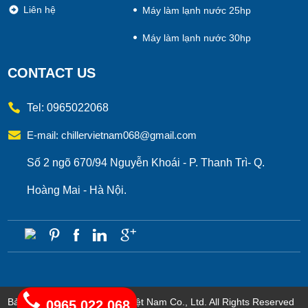
Liên hệ
Máy làm lạnh nước 25hp
Máy làm lạnh nước 30hp
CONTACT US
Tel: 0965022068
E-mail:
chillervietnam068@gmail.com
Số 2 ngõ 670/94 Nguyễn Khoái - P. Thanh Trì- Q.
Hoàng Mai - Hà Nội.
Bản quyền thuộc về Chiller Việt Nam Co., Ltd. All Rights Reserved
0965.022.068