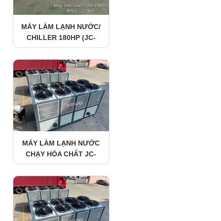
MÁY LÀM LẠNH NƯỚC/
CHILLER 180HP (JC-
180FBX1)/GIÓ GIẢI
NHIỆT( JADE COOL)
MÁY LÀM LẠNH NƯỚC
CHẠY HÓA CHẤT JC-
100FBX1/GIÓ GIẢI NHIỆT(
100HP) JADECOOL