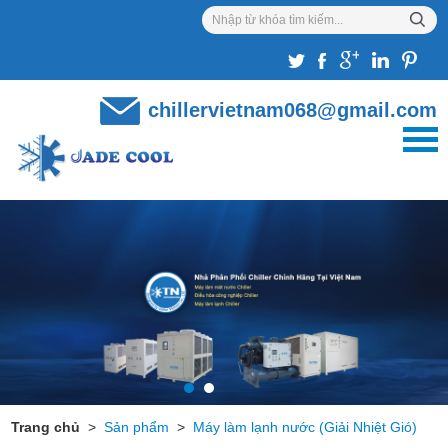
chillervietnam068@gmail.com
Trang chủ
>
Sản phẩm
>
Máy làm lạnh nước (Giải Nhiệt Gió)